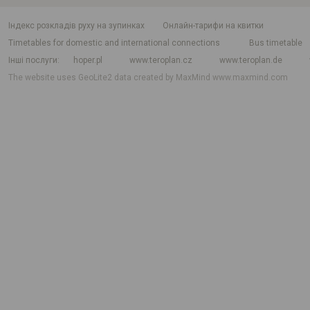
індекс розкладів руху на зупинках
Онлайн-тарифи на квитки
Timetables for domestic and international connections
Bus timetable
Інші послуги
hoper.pl
www.teroplan.cz
www.teroplan.de
The website uses GeoLite2 data created by MaxMind
www.maxmind.com