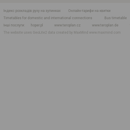
індекс розкладів руху на зупинках
Онлайн-тарифи на квитки
Timetables for domestic and international connections
Bus timetable
Інші послуги
hoper.pl
www.teroplan.cz
www.teroplan.de
The website uses GeoLite2 data created by MaxMind
www.maxmind.com