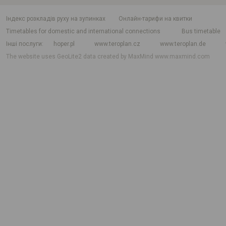
індекс розкладів руху на зупинках
Онлайн-тарифи на квитки
Timetables for domestic and international connections
Bus timetable
Інші послуги
hoper.pl
www.teroplan.cz
www.teroplan.de
The website uses GeoLite2 data created by MaxMind
www.maxmind.com