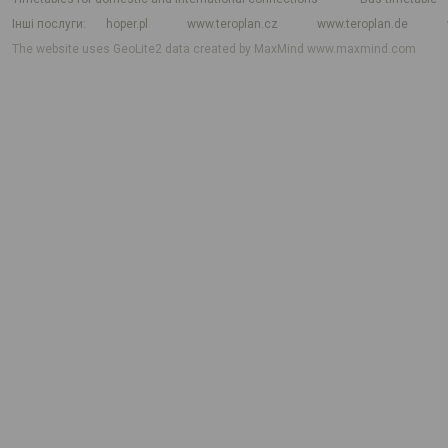
Інші послуги
hoper.pl
www.teroplan.cz
www.teroplan.de
The website uses GeoLite2 data created by MaxMind
www.maxmind.com