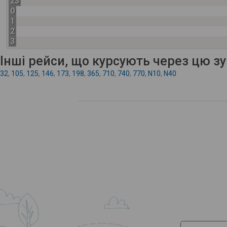
23
0
1
2
3
Інші рейси, що курсують через цю з
32
,
105
,
125
,
146
,
173
,
198
,
365
,
710
,
740
,
770
,
N10
,
N40