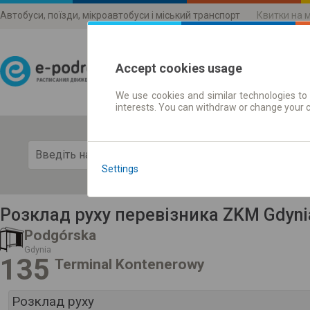
Автобуси, поїзди, мікроавтобуси і міський транспорт
Квитки на 
Accept cookies usage
We use cookies and similar technologies to 
Розклади руху
interests. You can withdraw or change your 
Пока
Settings
Розклад руху перевізника ZKM Gdyni
Podgórska
Gdynia
135
Terminal Kontenerowy
Розклад руху