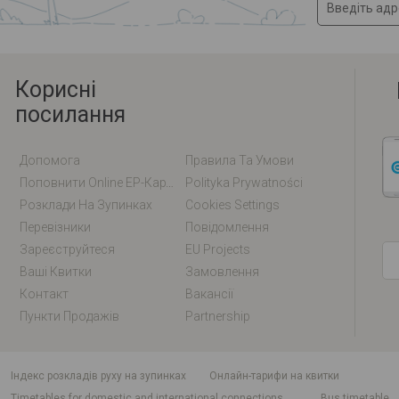
Корисні
посилання
Допомога
Правила Та Умови
Поповнити Online EP-Карту / EM-Карту
Polityka Prywatności
Розклади На Зупинках
Cookies Settings
Перевізники
Повідомлення
Зареєструйтеся
EU Projects
Ваші Квитки
Замовлення
Контакт
Вакансії
Пункти Продажів
Partnership
індекс розкладів руху на зупинках
Онлайн-тарифи на квитки
Timetables for domestic and international connections
Bus timetable