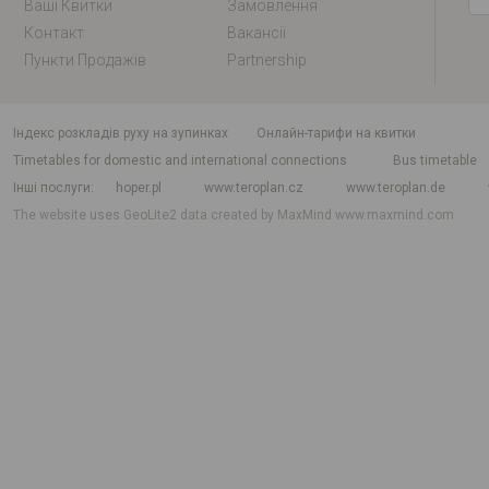
Ваші Квитки
Замовлення
Контакт
Вакансії
Пункти Продажів
Partnership
індекс розкладів руху на зупинках
Онлайн-тарифи на квитки
Timetables for domestic and international connections
Bus timetable
Інші послуги
hoper.pl
www.teroplan.cz
www.teroplan.de
The website uses GeoLite2 data created by MaxMind
www.maxmind.com