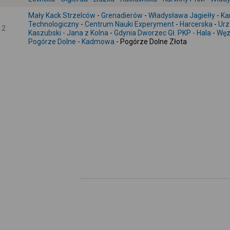
Mały Kack Strzelców
-
Grenadierów
-
Władysława Jagiełły
-
Ka
Technologiczny
-
Centrum Nauki Experyment
-
Harcerska
-
Urz
2
Kaszubski - Jana z Kolna
-
Gdynia Dworzec Gł. PKP - Hala
-
Węze
Pogórze Dolne
-
Kadmowa
- Pogórze Dolne Złota