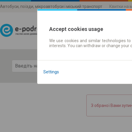
Автобуси, поїзди, мікроавтобуси і міський транспорт
Квитки на 
Accept cookies usage
We use cookies and similar technologies to 
Розклади руху
interests. You can withdraw or change your 
Пока
Settings
З обраної Вами зупи