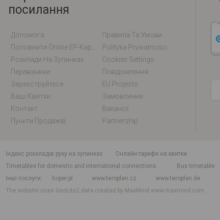
посилання
Допомога
Правила Та Умови
Поповнити Online EP-Карту / EM-Карту
Polityka Prywatności
Розклади На Зупинках
Cookies Settings
Перевізники
Повідомлення
Зареєструйтеся
EU Projects
Ваші Квитки
Замовлення
Контакт
Вакансії
Пункти Продажів
Partnership
індекс розкладів руху на зупинках
Онлайн-тарифи на квитки
Timetables for domestic and international connections
Bus timetable
Інші послуги
hoper.pl
www.teroplan.cz
www.teroplan.de
The website uses GeoLite2 data created by MaxMind
www.maxmind.com