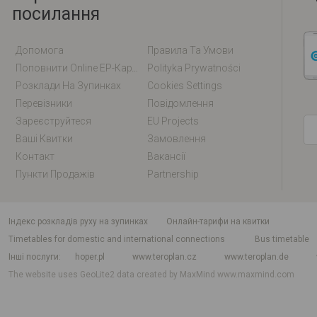
посилання
Допомога
Правила Та Умови
Поповнити Online EP-Карту / EM-Карту
Polityka Prywatności
Розклади На Зупинках
Cookies Settings
Перевізники
Повідомлення
Зареєструйтеся
EU Projects
Ваші Квитки
Замовлення
Контакт
Вакансії
Пункти Продажів
Partnership
індекс розкладів руху на зупинках
Онлайн-тарифи на квитки
Timetables for domestic and international connections
Bus timetable
Інші послуги
hoper.pl
www.teroplan.cz
www.teroplan.de
The website uses GeoLite2 data created by MaxMind
www.maxmind.com