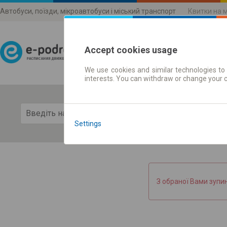
Автобуси, поїзди, мікроавтобуси і міський транспорт
Квитки на 
Accept cookies usage
We use cookies and similar technologies to 
Розклади руху
interests. You can withdraw or change your 
Пока
Settings
З обраної Вами зупи