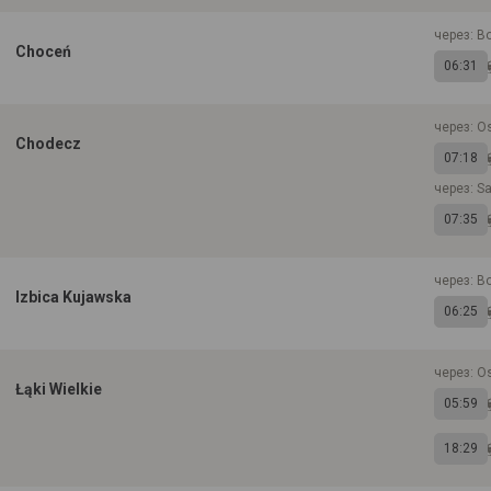
через: B
Choceń
06:31
через: O
Chodecz
07:18
через: S
07:35
через: Bo
Izbica Kujawska
06:25
через: O
Łąki Wielkie
05:59
18:29