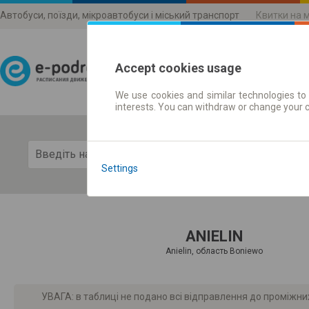
Автобуси, поїзди, мікроавтобуси і міський транспорт
Квитки на 
Accept cookies usage
We use cookies and similar technologies to 
Розклади руху
interests. You can withdraw or change your 
Пока
Settings
ANIELIN
Anielin, область Boniewo
УВАГА: в таблиці не подано всі відправлення до проміжни