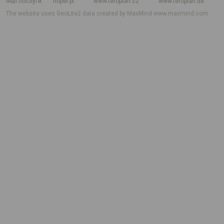
Інші послуги
hoper.pl
www.teroplan.cz
www.teroplan.de
The website uses GeoLite2 data created by MaxMind
www.maxmind.com