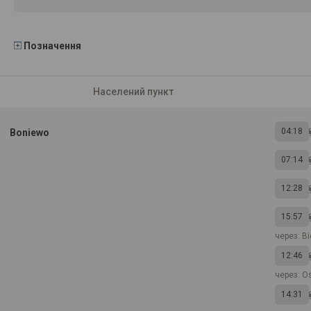
Позначення
Населений пункт
04:18
Boniewo
07:14
12:28
15:57
через: Bi
12:46
через: Os
14:31