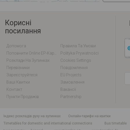
Корисні
посилання
Допомога
Правила Та Умови
Поповнити Online EP-Карту / EM-Карту
Polityka Prywatności
Розклади На Зупинках
Cookies Settings
Перевізники
Повідомлення
Зареєструйтеся
EU Projects
Ваші Квитки
Замовлення
Контакт
Вакансії
Пункти Продажів
Partnership
індекс розкладів руху на зупинках
Онлайн-тарифи на квитки
Timetables for domestic and international connections
Bus timetable