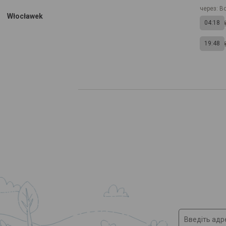
через: B
Włocławek
04:18
19:48