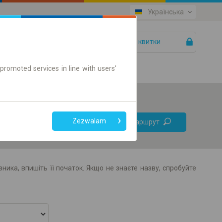
Українська
Ваші квитки
Допомога
promoted services in line with users'
Без
Zezwalam
Знайти маршрут
пересадок
Тільки онлайн квиток
ника, впишіть її початок. Якщо не знаєте назву, спробуйте
+