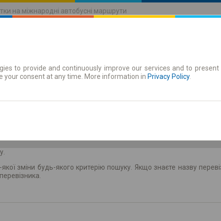
тки на міжнародні автобусні маршрути
ies to provide and continuously improve our services and to present 
руху
Абонементи
e your consent at any time. More information in
Privacy Policy
.
Пт 7 серп.
-- : --
у.
кої зміни будь-якого критерію пошуку. Якщо знаєте назву перевіз
перевізника.