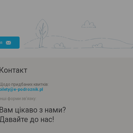
ся
Контакт
Щодо придбаних квитків:
bilety@e-podroznik.pl
Інші форми зв'язку:
Вам цікаво з нами?
Давайте до нас!