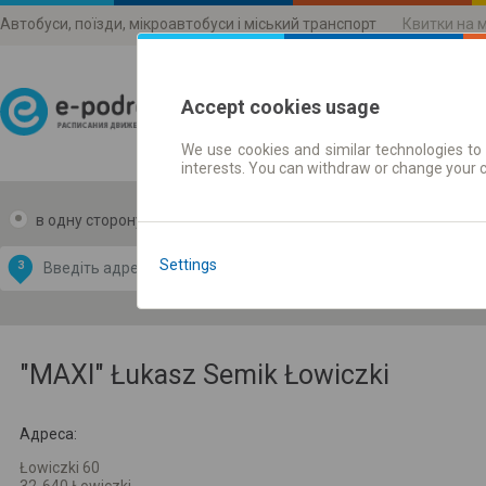
Автобуси, поїзди, мікроавтобуси і міський транспорт
Квитки на 
Accept cookies usage
We use cookies and similar technologies to 
Розклади руху
interests. You can withdraw or change your 
в одну сторону
в дві сторони
Data CC-BY-SA
by
Settings
З
В
OpenStreetMap
GeoLite data by
и карту
MaxMind
"MAXI" Łukasz Semik Łowiczki
Адреса:
Łowiczki 60