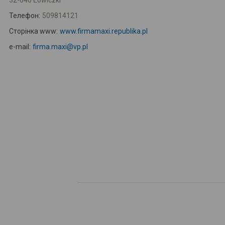
32-640 Łowiczki
Телефон:
509814121
Сторінка www:
www.firmamaxi.republika.pl
e-mail:
firma.maxi@vp.pl