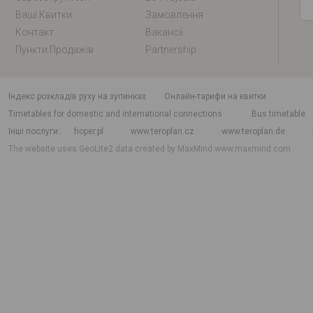
Ваші Квитки
Замовлення
Контакт
Вакансії
Пункти Продажів
Partnership
індекс розкладів руху на зупинках
Онлайн-тарифи на квитки
Timetables for domestic and international connections
Bus timetable
Інші послуги
hoper.pl
www.teroplan.cz
www.teroplan.de
The website uses GeoLite2 data created by MaxMind
www.maxmind.com