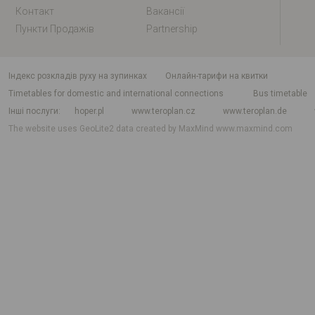
Контакт
Вакансії
Пункти Продажів
Partnership
індекс розкладів руху на зупинках
Онлайн-тарифи на квитки
Timetables for domestic and international connections
Bus timetable
Інші послуги
hoper.pl
www.teroplan.cz
www.teroplan.de
The website uses GeoLite2 data created by MaxMind
www.maxmind.com