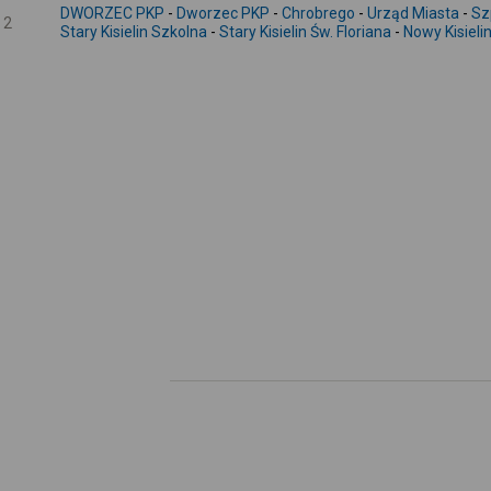
DWORZEC PKP
-
Dworzec PKP
-
Chrobrego
-
Urząd Miasta
-
Sz
2
Stary Kisielin Szkolna
-
Stary Kisielin Św. Floriana
-
Nowy Kisieli