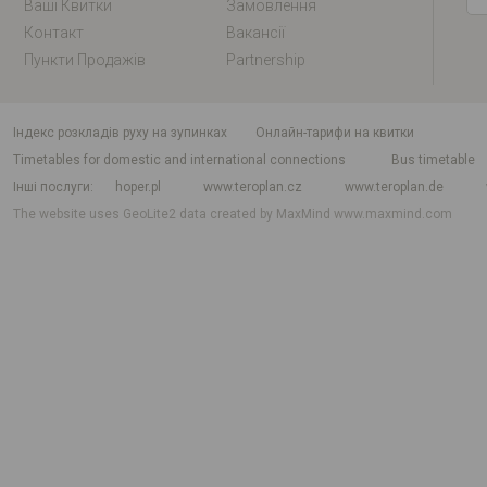
Ваші Квитки
Замовлення
Контакт
Вакансії
Пункти Продажів
Partnership
індекс розкладів руху на зупинках
Онлайн-тарифи на квитки
Timetables for domestic and international connections
Bus timetable
Інші послуги
hoper.pl
www.teroplan.cz
www.teroplan.de
The website uses GeoLite2 data created by MaxMind
www.maxmind.com