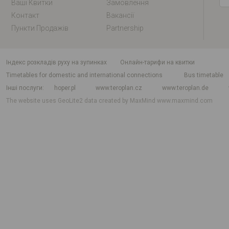
Ваші Квитки
Замовлення
Контакт
Вакансії
Пункти Продажів
Partnership
індекс розкладів руху на зупинках
Онлайн-тарифи на квитки
Timetables for domestic and international connections
Bus timetable
Інші послуги
hoper.pl
www.teroplan.cz
www.teroplan.de
The website uses GeoLite2 data created by MaxMind
www.maxmind.com