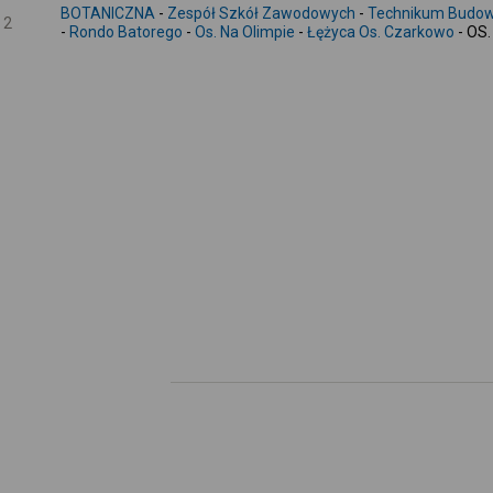
BOTANICZNA
-
Zespół Szkół Zawodowych
-
Technikum Budow
2
-
Rondo Batorego
-
Os. Na Olimpie
-
Łężyca Os. Czarkowo
- OS