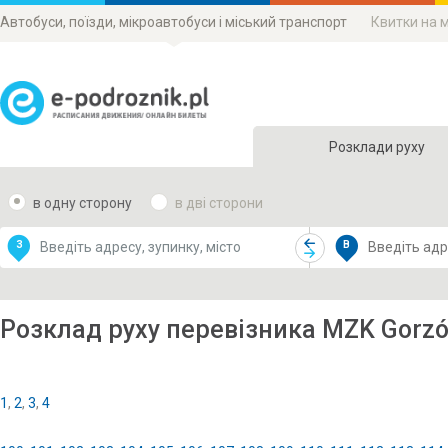
Автобуси, поїзди, мікроавтобуси і міський транспорт
Квитки на 
Розклади руху
в одну сторону
в дві сторони
Data CC-BY-SA
by
З
В
OpenStreetMap
GeoLite data by
и карту
MaxMind
Розклад руху перевізника MZK Gorzó
1
,
2
,
3
,
4