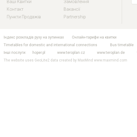
Ваші Квитки
Замовлення
Контакт
Вакансії
Пункти Продажів
Partnership
індекс розкладів руху на зупинках
Онлайн-тарифи на квитки
Timetables for domestic and international connections
Bus timetable
Інші послуги
hoper.pl
www.teroplan.cz
www.teroplan.de
The website uses GeoLite2 data created by MaxMind
www.maxmind.com