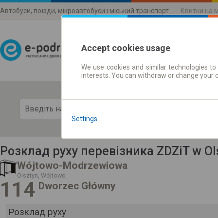
Автобуси, поїзди, мікроавтобуси і міський транспорт
Квитки на 
Accept cookies usage
We use cookies and similar technologies to 
Розклади руху
interests. You can withdraw or change your 
Пока
Settings
Розклад руху перевізника ZDZiT w Ol
Wójtowo-Modrzewiowa
Olsztyn, Wójtowo
114
Dworzec Główny
Розклад руху