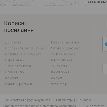
Корисні
посилання
Допомога
Правила Та Умови
Поповнити Online EP-Карту / EM-Карту
Polityka Prywatności
Розклади На Зупинках
Cookies Settings
Перевізники
Повідомлення
Зареєструйтеся
EU Projects
Ваші Квитки
Замовлення
Контакт
Вакансії
Пункти Продажів
Partnership
індекс розкладів руху на зупинках
Онлайн-тарифи на квитки
Timetables for domestic and international connections
Bus timetable