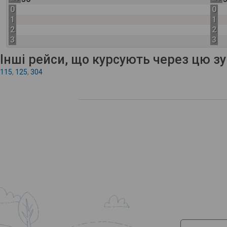
0
0
1
1
2
2
3
3
Інші рейси, що курсують через цю з
115
,
125
,
304