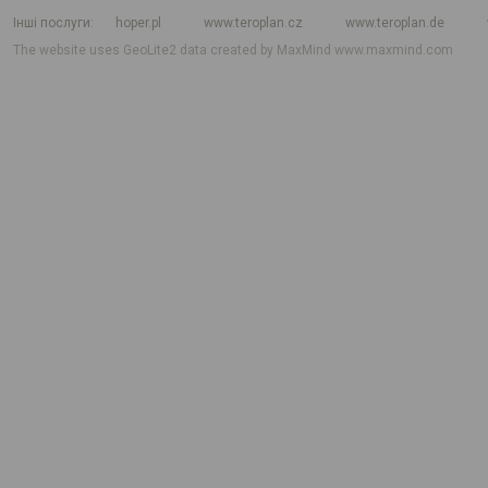
Інші послуги
hoper.pl
www.teroplan.cz
www.teroplan.de
The website uses GeoLite2 data created by MaxMind
www.maxmind.com