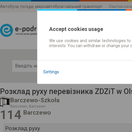
Автобуси, поїзди, мікроавтобуси і міський транспорт
Квитки на 
Accept cookies usage
We use cookies and similar technologies to 
Розклади руху
interests. You can withdraw or change your 
Пока
Settings
Розклад руху перевізника ZDZiT w Ol
Barczewo-Szkoła
Barczewo, Barczewo
114
Barczewo
Розклад руху