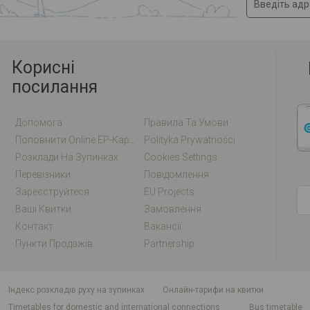
Корисні
посилання
Допомога
Правила Та Умови
Поповнити Online EP-Карту / EM-Карту
Polityka Prywatności
Розклади На Зупинках
Cookies Settings
Перевізники
Повідомлення
Зареєструйтеся
EU Projects
Ваші Квитки
Замовлення
Контакт
Вакансії
Пункти Продажів
Partnership
індекс розкладів руху на зупинках
Онлайн-тарифи на квитки
Timetables for domestic and international connections
Bus timetable