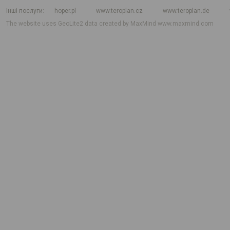
Інші послуги
hoper.pl
www.teroplan.cz
www.teroplan.de
The website uses GeoLite2 data created by MaxMind
www.maxmind.com