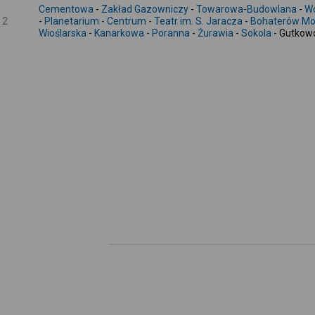
Cementowa
-
Zakład Gazowniczy
-
Towarowa-Budowlana
-
Wo
2
-
Planetarium
-
Centrum
-
Teatr im. S. Jaracza
-
Bohaterów Mo
Wioślarska
-
Kanarkowa
-
Poranna
-
Żurawia
-
Sokola
- Gutkow