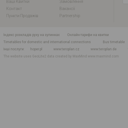
Ваші Квитки
Замовлення
Контакт
Вакансії
Пункти Продажів
Partnership
індекс розкладів руху на зупинках
Онлайн-тарифи на квитки
Timetables for domestic and international connections
Bus timetable
Інші послуги
hoper.pl
www.teroplan.cz
www.teroplan.de
The website uses GeoLite2 data created by MaxMind
www.maxmind.com