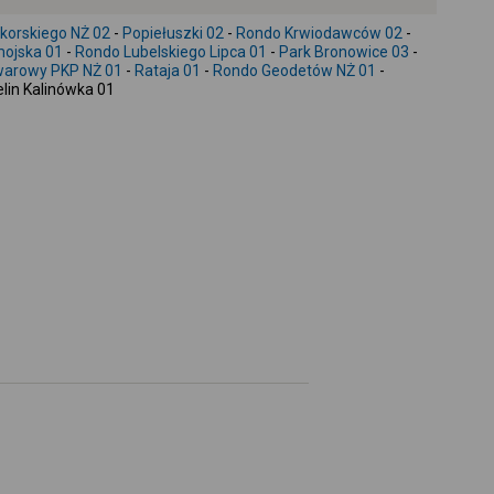
-
ikorskiego NŻ 02
-
Popiełuszki 02
-
Rondo Krwiodawców 02
-
ojska 01
-
Rondo Lubelskiego Lipca 01
-
Park Bronowice 03
-
arowy PKP NŻ 01
-
Rataja 01
-
Rondo Geodetów NŻ 01
-
elin Kalinówka 01