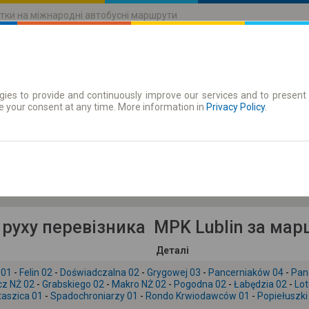
тки на міжнародні автобусні маршрути
ies to provide and continuously improve our services and to present 
руху
Абонементи
e your consent at any time. More information in
Privacy Policy
.
Сб 8 серп.
-- : --
 руху перевізника MPK Lublin за мар
Деталі
 01
-
Felin 02
-
Doświadczalna 02
-
Grygowej 03
-
Pancerniaków 04
-
Panc
cz NŻ 02
-
Grabskiego 02
-
Makro NŻ 02
-
Pogodna 02
-
Łabędzia 02
-
Lot
taszica 01
-
Spadochroniarzy 01
-
Rondo Krwiodawców 01
-
Popiełuszki