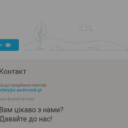
ся
Контакт
Щодо придбаних квитків:
bilety@e-podroznik.pl
Інші форми зв'язку:
Вам цікаво з нами?
Давайте до нас!