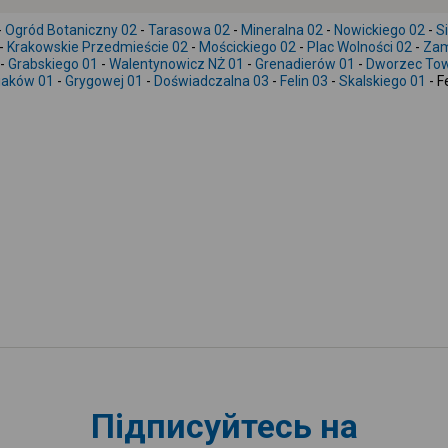
-
Ogród Botaniczny 02
-
Tarasowa 02
-
Mineralna 02
-
Nowickiego 02
-
S
-
Krakowskie Przedmieście 02
-
Mościckiego 02
-
Plac Wolności 02
-
Zam
-
Grabskiego 01
-
Walentynowicz NŻ 01
-
Grenadierów 01
-
Dworzec Tow
iaków 01
-
Grygowej 01
-
Doświadczalna 03
-
Felin 03
-
Skalskiego 01
- F
Підписуйтесь на