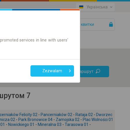
Українська
Ваші квитки
Допомога
promoted services in line with users'
Без
Zezwalam
Знайти маршрут
пересадок
Тільки онлайн квиток
шрутом 7
erniaków Felicity 02
-
Pancerniaków 02
-
Rataja 02
-
Dworzec
nicza 02
-
Park Bronowice 04
-
Zamojska 02
-
Plac Wolności 01
 01
-
Nowickiego 01
-
Mineralna 03
-
Tarasowa 01
-
+