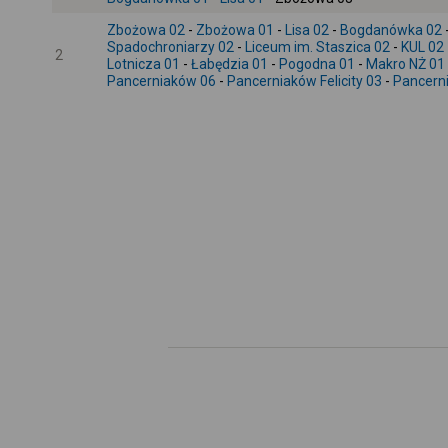
Zbożowa 02
-
Zbożowa 01
-
Lisa 02
-
Bogdanówka 02
Spadochroniarzy 02
-
Liceum im. Staszica 02
-
KUL 02
2
Lotnicza 01
-
Łabędzia 01
-
Pogodna 01
-
Makro NŻ 01
Pancerniaków 06
-
Pancerniaków Felicity 03
-
Pancern