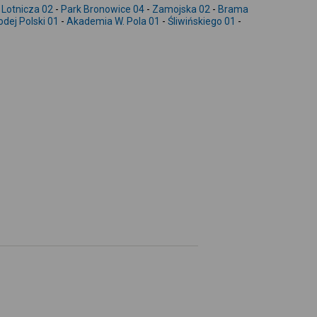
-
-
Lotnicza 02
-
Park Bronowice 04
-
Zamojska 02
-
Brama
odej Polski 01
-
Akademia W. Pola 01
-
Śliwińskiego 01
-