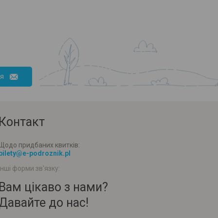
ся
Контакт
Щодо придбаних квитків:
bilety@e-podroznik.pl
Інші форми зв'язку:
Вам цікаво з нами?
Давайте до нас!