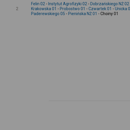
Felin 02
-
Instytut Agrofizyki 02
-
Dobrzańskiego NŻ 02
2
Krakowska 01
-
Probostwo 01
-
Czwartek 01
-
Unicka 
Paderewskiego 05
-
Pienińska NŻ 01
- Choiny 01