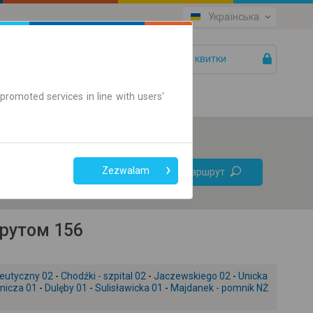
Українська
Ваші квитки
Допомога
promoted services in line with users'
Без
Zezwalam
Знайти маршрут
пересадок
Тільки онлайн квиток
шрутом 156
eutyczny 02
-
Chodźki - szpital 02
-
Jaczewskiego 02
-
Unicka
nicza 01
-
Dulęby 01
-
Sulisławicka 01
-
Majdanek - pomnik NŻ
+