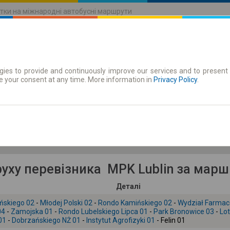
тки на міжнародні автобусні маршрути
ies to provide and continuously improve our services and to present 
руху
Абонементи
e your consent at any time. More information in
Privacy Policy
.
Чт 6 серп.
-- : --
уху перевізника MPK Lublin за мар
Деталі
ińskiego 02
-
Młodej Polski 02
-
Rondo Kamińskiego 02
-
Wydział Farmac
04
-
Zamojska 01
-
Rondo Lubelskiego Lipca 01
-
Park Bronowice 03
-
Lot
01
-
Dobrzańskiego NŻ 01
-
Instytut Agrofizyki 01
- Felin 01