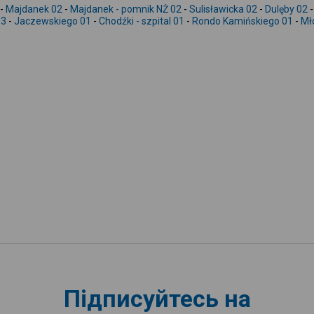
-
Majdanek 02
-
Majdanek - pomnik NŻ 02
-
Sulisławicka 02
-
Dulęby 02
03
-
Jaczewskiego 01
-
Chodźki - szpital 01
-
Rondo Kamińskiego 01
-
Mł
Підписуйтесь на