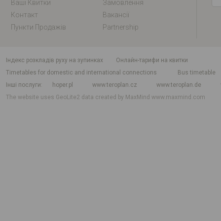
Ваші Квитки
Замовлення
Контакт
Вакансії
Пункти Продажів
Partnership
індекс розкладів руху на зупинках
Онлайн-тарифи на квитки
Timetables for domestic and international connections
Bus timetable
Інші послуги
hoper.pl
www.teroplan.cz
www.teroplan.de
The website uses GeoLite2 data created by MaxMind
www.maxmind.com