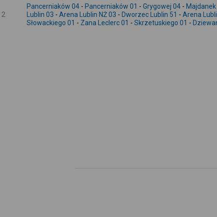
Pancerniaków 04
-
Pancerniaków 01
-
Grygowej 04
-
Majdanek
2
Lublin 03
-
Arena Lublin NŻ 03
-
Dworzec Lublin 51
-
Arena Lubl
Słowackiego 01
-
Zana Leclerc 01
-
Skrzetuskiego 01
-
Dziewa