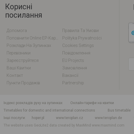
Корисні
посилання
Допомога
Правила Та Умови
Поповнити Online EP-Карту / EM-Карту
Polityka Prywatności
Розклади На Зупинках
Cookies Settings
Перевізники
Повідомлення
Зареєструйтеся
EU Projects
Ваші Квитки
Замовлення
Контакт
Вакансії
Пункти Продажів
Partnership
індекс розкладів руху на зупинках
Онлайн-тарифи на квитки
Timetables for domestic and international connections
Bus timetable
Інші послуги
hoper.pl
www.teroplan.cz
www.teroplan.de
The website uses GeoLite2 data created by MaxMind
www.maxmind.com