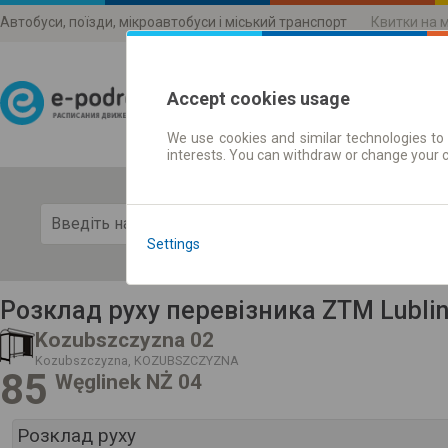
Автобуси, поїзди, мікроавтобуси і міський транспорт
Квитки на 
Accept cookies usage
We use cookies and similar technologies to 
Розклади руху
interests. You can withdraw or change your 
Пока
Settings
Розклад руху перевізника ZTM Lubli
Kozubszczyzna 02
Kozubszczyzna, KOZUBSZCZYZNA
85
Węglinek NŻ 04
Розклад руху