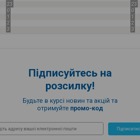
23
23
0
0
1
1
2
2
3
3
Підписуйтесь на
розсилку!
Будьте в курсі новин та акцій та
отримуйте
промо-код
Підписати