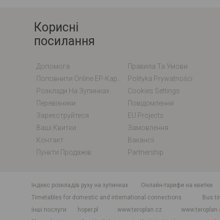
Корисні
посилання
Допомога
Правила Та Умови
Поповнити Online EP-Карту / EM-Карту
Polityka Prywatności
Розклади На Зупинках
Cookies Settings
Перевізники
Повідомлення
Зареєструйтеся
EU Projects
Ваші Квитки
Замовлення
Контакт
Вакансії
Пункти Продажів
Partnership
індекс розкладів руху на зупинках
Онлайн-тарифи на квитки
Timetables for domestic and international connections
Bus ti
Інші послуги
hoper.pl
www.teroplan.cz
www.teroplan.