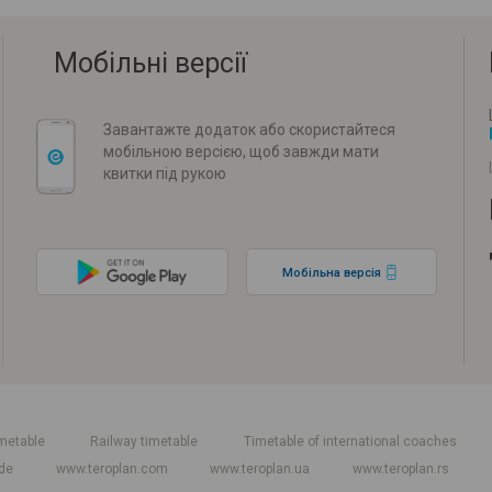
Мобільні версії
Завантажте додаток або скористайтеся
мобільною версією, щоб завжди мати
квитки під рукою
Мобільна версія
metable
Railway timetable
Timetable of international coaches
de
www.teroplan.com
www.teroplan.ua
www.teroplan.rs