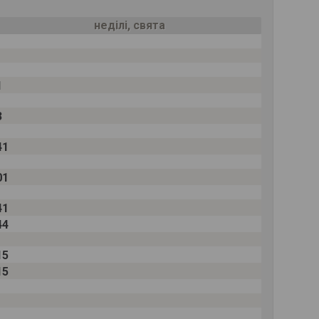
неділі, свята
1
3
41
01
41
44
15
15