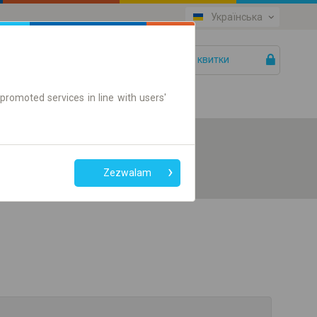
Українська
Ваші квитки
Допомога
promoted services in line with users'
Zezwalam