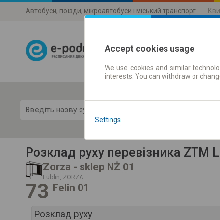
Автобуси, поїзди, мікроавтобуси і міський транспорт
Кви
Accept cookies usage
We use cookies and similar technolog
Розклади 
interests. You can withdraw or chang
Пока
Settings
Розклад руху перевізника ZTM L
Zorza - sklep NŻ 01
Lublin, ZORZA
73
Felin 01
Розклад руху