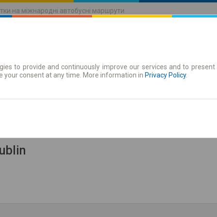
тки на міжнародні автобусні маршрути
ies to provide and continuously improve our services and to present 
руху
Абонементи
e your consent at any time. More information in
Privacy Policy
.
зати розклад
ublin