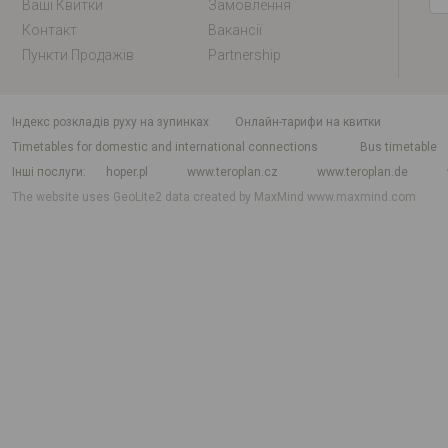
Ваші Квитки
Замовлення
Контакт
Вакансії
Пункти Продажів
Partnership
індекс розкладів руху на зупинках
Онлайн-тарифи на квитки
Timetables for domestic and international connections
Bus timetable
Інші послуги
hoper.pl
www.teroplan.cz
www.teroplan.de
The website uses GeoLite2 data created by MaxMind
www.maxmind.com