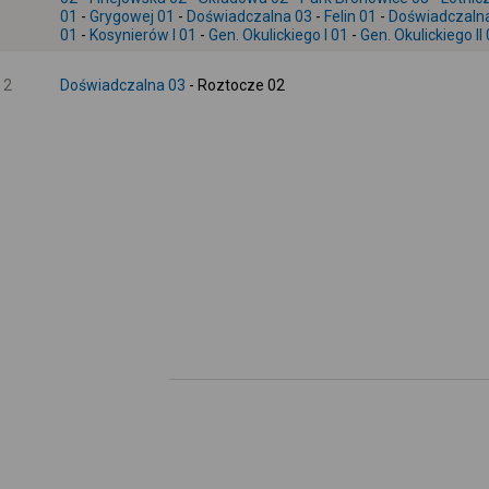
01
-
Grygowej 01
-
Doświadczalna 03
-
Felin 01
-
Doświadczaln
01
-
Kosynierów I 01
-
Gen. Okulickiego I 01
-
Gen. Okulickiego II
2
Doświadczalna 03
- Roztocze 02