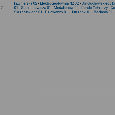
Inżynierska 02
-
Elektrociepłownia NŻ 02
-
Smoluchowskiego ko
2
01
-
Samsonowicza 01
-
Medalionów 02
-
Rondo Żołnierzy - G
Skrzetuskiego 01
-
Dziewanny 01
-
Jutrzenki 01
-
Bociania 01