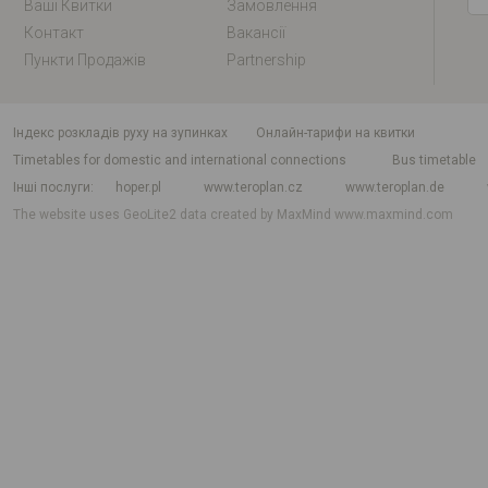
Ваші Квитки
Замовлення
Контакт
Вакансії
Пункти Продажів
Partnership
індекс розкладів руху на зупинках
Онлайн-тарифи на квитки
Timetables for domestic and international connections
Bus timetable
Інші послуги
hoper.pl
www.teroplan.cz
www.teroplan.de
The website uses GeoLite2 data created by MaxMind
www.maxmind.com