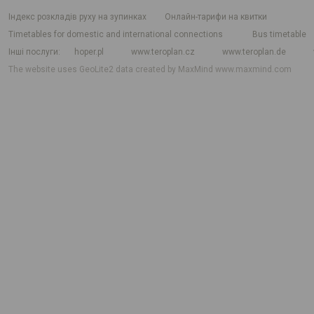
індекс розкладів руху на зупинках
Онлайн-тарифи на квитки
Timetables for domestic and international connections
Bus timetable
Інші послуги
hoper.pl
www.teroplan.cz
www.teroplan.de
The website uses GeoLite2 data created by MaxMind
www.maxmind.com