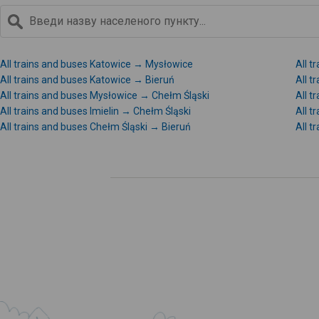
All trains and buses Katowice → Mysłowice
All t
All trains and buses Katowice → Bieruń
All 
All trains and buses Mysłowice → Chełm Śląski
All t
All trains and buses Imielin → Chełm Śląski
All t
All trains and buses Chełm Śląski → Bieruń
All t