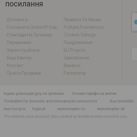
посилання
Допомога
Правила Та Умови
Поповнити Online EP-Карту / EM-Карту
Polityka Prywatności
Розклади На Зупинках
Cookies Settings
Перевізники
Повідомлення
Зареєструйтеся
EU Projects
Ваші Квитки
Замовлення
Контакт
Вакансії
Пункти Продажів
Partnership
індекс розкладів руху на зупинках
Онлайн-тарифи на квитки
Timetables for domestic and international connections
Bus timetable
Інші послуги
hoper.pl
www.teroplan.cz
www.teroplan.de
The website uses GeoLite2 data created by MaxMind
www.maxmind.com