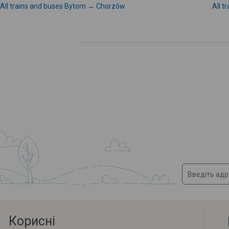
All trains and buses Bytom → Chorzów
All 
Корисні