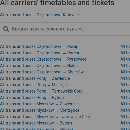
All carriers' timetables and tickets
All trains and buses Częstochowa-Katowice
All trains and buses Częstochowa → Poraj
All 
All trains and buses Częstochowa → Poręba
All 
All trains and buses Częstochowa → Pyrzowice
All 
All trains and buses Częstochowa → Nakło
All 
All trains and buses Częstochowa → Chorzów
All 
All trains and buses Poraj → Zawiercie
All t
All trains and buses Poraj → Mierzęcice
All t
All trains and buses Poraj → Tarnowskie Góry
All t
All trains and buses Poraj → Bytom
All t
All trains and buses Myszków → Zawiercie
All 
All trains and buses Myszków → Mierzęcice
All 
All trains and buses Myszków → Tarnowskie Góry
All 
All trains and buses Myszków → Bytom
All 
All trains and buses Zawiercie → Poręba
All t