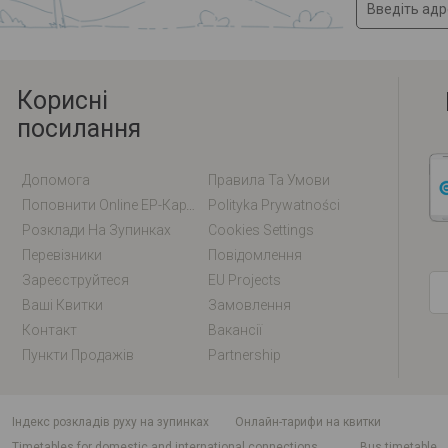
Корисні
посилання
Допомога
Правила Та Умови
Поповнити Online EP-Карту / EM-Карту
Polityka Prywatności
Розклади На Зупинках
Cookies Settings
Перевізники
Повідомлення
Зареєструйтеся
EU Projects
Ваші Квитки
Замовлення
Контакт
Вакансії
Пункти Продажів
Partnership
індекс розкладів руху на зупинках
Онлайн-тарифи на квитки
Timetables for domestic and international connections
Bus timetable