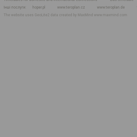
Інші послуги
hoper.pl
www.teroplan.cz
www.teroplan.de
The website uses GeoLite2 data created by MaxMind
www.maxmind.com