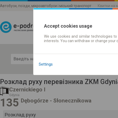
Автобуси, поїзди, мікроавтобуси і міський транспорт
Квитки на 
Accept cookies usage
We use cookies and similar technologies to 
Розклади руху
interests. You can withdraw or change your 
Пока
Settings
Розклад руху перевізника ZKM Gdyni
Czernickiego I
Gdynia
135
Dębogórze - Słonecznikowa
Розклад руху