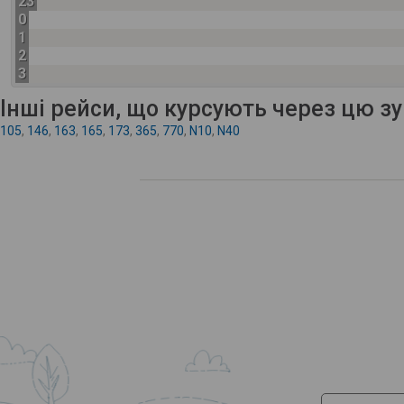
23
0
1
2
3
Інші рейси, що курсують через цю з
105
,
146
,
163
,
165
,
173
,
365
,
770
,
N10
,
N40