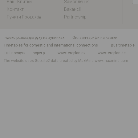
Ваші Квитки
Замовлення
Контакт
Вакансії
Пункти Продажів
Partnership
індекс розкладів руху на зупинках
Онлайн-тарифи на квитки
Timetables for domestic and international connections
Bus timetable
Інші послуги
hoper.pl
www.teroplan.cz
www.teroplan.de
The website uses GeoLite2 data created by MaxMind
www.maxmind.com