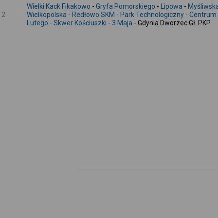
Wielki Kack Fikakowo
-
Gryfa Pomorskiego
-
Lipowa
-
Myśliwsk
2
Wielkopolska
-
Redłowo SKM - Park Technologiczny
-
Centrum 
Lutego - Skwer Kościuszki
-
3 Maja
- Gdynia Dworzec Gł. PKP