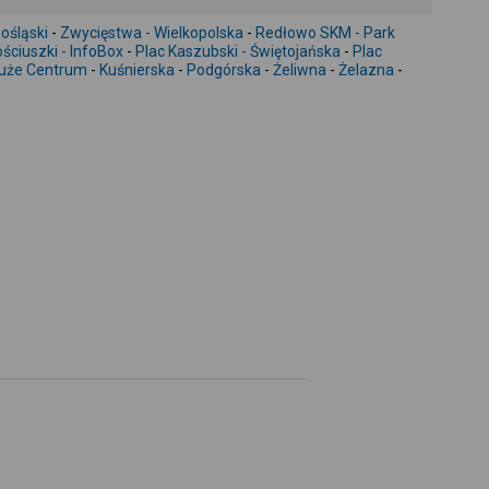
-
ośląski
-
Zwycięstwa - Wielkopolska
-
Redłowo SKM - Park
ściuszki - InfoBox
-
Plac Kaszubski - Świętojańska
-
Plac
uże Centrum
-
Kuśnierska
-
Podgórska
-
Żeliwna
-
Żelazna
-