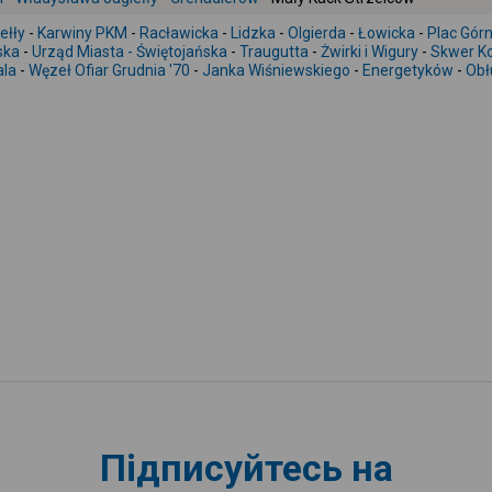
ełły
-
Karwiny PKM
-
Racławicka
-
Lidzka
-
Olgierda
-
Łowicka
-
Plac Górn
ska
-
Urząd Miasta - Świętojańska
-
Traugutta
-
Żwirki i Wigury
-
Skwer Ko
ala
-
Węzeł Ofiar Grudnia '70
-
Janka Wiśniewskiego
-
Energetyków
-
Obł
Підписуйтесь на