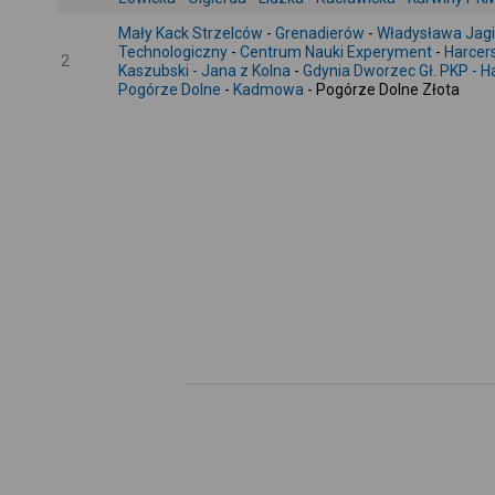
Mały Kack Strzelców
-
Grenadierów
-
Władysława Jagi
Technologiczny
-
Centrum Nauki Experyment
-
Harcer
2
Kaszubski - Jana z Kolna
-
Gdynia Dworzec Gł. PKP - H
Pogórze Dolne
-
Kadmowa
- Pogórze Dolne Złota