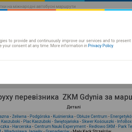
тки на міжнародні автобусні маршрути
ies to provide and continuously improve our services and to present 
руху
Абонементи
e your consent at any time. More information in
Privacy Policy
.
Сб 8 серп.
-- : --
руху перевізника ZKM Gdynia за мар
Деталі
lazna
-
Żeliwna
-
Podgórska
-
Kuśnierska
-
Obłuże Centrum
-
Energetyk
c Kaszubski
-
Plac Kaszubski - Świętojańska
-
Skwer Kościuszki - InfoBox
iczka
-
Harcerska
-
Centrum Nauki Experyment
-
Redłowo SKM - Park T
M
-
Władysława Jagiełły
-
Grenadierów
- Mały Kack Strzelców