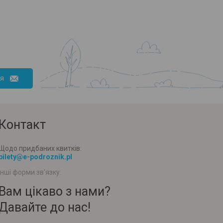
ся
Контакт
Щодо придбаних квитків:
bilety@e-podroznik.pl
Інші форми зв'язку:
Вам цікаво з нами?
Давайте до нас!