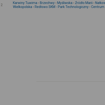
Karwiny Tuwima
-
Brzechwy
-
Myśliwska
-
Źródło Marii
-
Nałkow
2
Wielkopolska
-
Redłowo SKM - Park Technologiczny
-
Centrum 