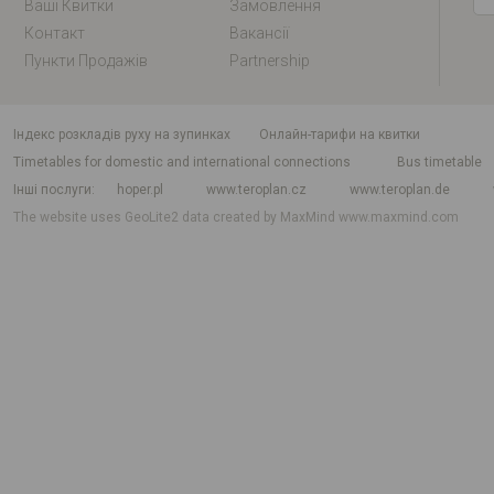
Ваші Квитки
Замовлення
Контакт
Вакансії
Пункти Продажів
Partnership
індекс розкладів руху на зупинках
Онлайн-тарифи на квитки
Timetables for domestic and international connections
Bus timetable
Інші послуги
hoper.pl
www.teroplan.cz
www.teroplan.de
The website uses GeoLite2 data created by MaxMind
www.maxmind.com