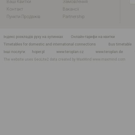
Ваші Квитки
Замовлення
Контакт
Вакансії
Пункти Продажів
Partnership
індекс розкладів руху на зупинках
Онлайн-тарифи на квитки
Timetables for domestic and international connections
Bus timetable
Інші послуги
hoper.pl
www.teroplan.cz
www.teroplan.de
The website uses GeoLite2 data created by MaxMind
www.maxmind.com