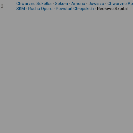
Chwarzno Sokółka
-
Sokoła
-
Amona
-
Jowisza
-
Chwarzno Apo
2
SKM
-
Ruchu Oporu
-
Powstań Chłopskich
- Redłowo Szpital