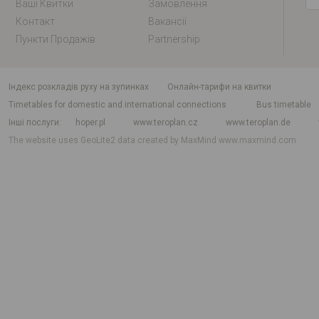
Ваші Квитки
Замовлення
Контакт
Вакансії
Пункти Продажів
Partnership
індекс розкладів руху на зупинках
Онлайн-тарифи на квитки
Timetables for domestic and international connections
Bus timetable
Інші послуги
hoper.pl
www.teroplan.cz
www.teroplan.de
The website uses GeoLite2 data created by MaxMind
www.maxmind.com