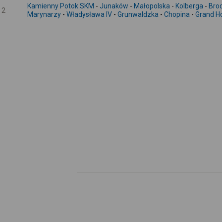
Kamienny Potok SKM
-
Junaków
-
Małopolska
-
Kolberga
-
Bro
2
Marynarzy
-
Władysława IV
-
Grunwaldzka
-
Chopina
-
Grand Ho