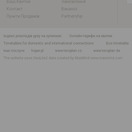
Ваші Квитки
Замовлення
Контакт
Вакансії
Пункти Продажів
Partnership
індекс розкладів руху на зупинках
Онлайн-тарифи на квитки
Timetables for domestic and international connections
Bus timetable
Інші послуги
hoper.pl
www.teroplan.cz
www.teroplan.de
The website uses GeoLite2 data created by MaxMind
www.maxmind.com