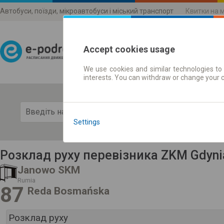
Автобуси, поїзди, мікроавтобуси і міський транспорт
Квитки на 
Accept cookies usage
We use cookies and similar technologies to 
Розклади руху
interests. You can withdraw or change your 
Пока
Settings
Розклад руху перевізника ZKM Gdyni
Janowo SKM
Rumia
87
Reda Bosmańska
Розклад руху