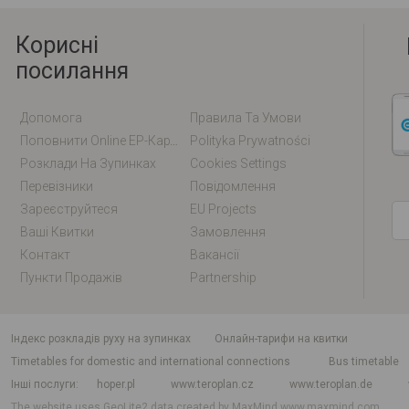
Корисні
посилання
Допомога
Правила Та Умови
Поповнити Online EP-Карту / EM-Карту
Polityka Prywatności
Розклади На Зупинках
Cookies Settings
Перевізники
Повідомлення
Зареєструйтеся
EU Projects
Ваші Квитки
Замовлення
Контакт
Вакансії
Пункти Продажів
Partnership
індекс розкладів руху на зупинках
Онлайн-тарифи на квитки
Timetables for domestic and international connections
Bus timetable
Інші послуги
hoper.pl
www.teroplan.cz
www.teroplan.de
The website uses GeoLite2 data created by MaxMind
www.maxmind.com