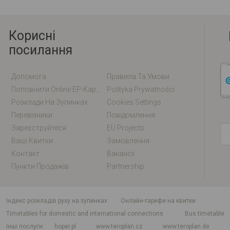
Корисні
посилання
Допомога
Правила Та Умови
Поповнити Online EP-Карту / EM-Карту
Polityka Prywatności
Розклади На Зупинках
Cookies Settings
Перевізники
Повідомлення
Зареєструйтеся
EU Projects
Ваші Квитки
Замовлення
Контакт
Вакансії
Пункти Продажів
Partnership
індекс розкладів руху на зупинках
Онлайн-тарифи на квитки
Timetables for domestic and international connections
Bus timetable
Інші послуги
hoper.pl
www.teroplan.cz
www.teroplan.de