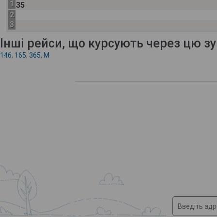
1
35
2
3
Інші рейси, що курсують через цю з
146
,
165
,
365
,
M