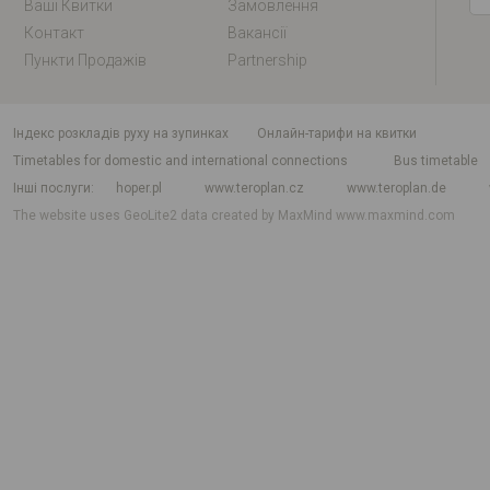
Ваші Квитки
Замовлення
Контакт
Вакансії
Пункти Продажів
Partnership
індекс розкладів руху на зупинках
Онлайн-тарифи на квитки
Timetables for domestic and international connections
Bus timetable
Інші послуги
hoper.pl
www.teroplan.cz
www.teroplan.de
The website uses GeoLite2 data created by MaxMind
www.maxmind.com