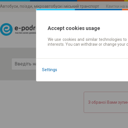
Автобуси, поїзди, мікроавтобуси і міський транспорт
Квитки на 
Accept cookies usage
We use cookies and similar technologies to 
Розклади руху
interests. You can withdraw or change your 
Пока
Settings
З обраної Вами зупи