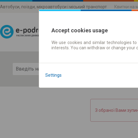
Автобуси, поїзди, мікроавтобуси і міський транспорт
Квитки на 
Accept cookies usage
We use cookies and similar technologies to 
Розклади руху
interests. You can withdraw or change your 
Пока
Settings
З обраної Вами зупи