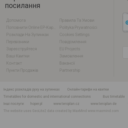
посилання
Допомога
Правила Та Умови
Поповнити Online EP-Карту / EM-Карту
Polityka Prywatności
Розклади На Зупинках
Cookies Settings
Перевізники
Повідомлення
Зареєструйтеся
EU Projects
Ваші Квитки
Замовлення
Контакт
Вакансії
Пункти Продажів
Partnership
індекс розкладів руху на зупинках
Онлайн-тарифи на квитки
Timetables for domestic and international connections
Bus timetable
Інші послуги
hoper.pl
www.teroplan.cz
www.teroplan.de
The website uses GeoLite2 data created by MaxMind
www.maxmind.com